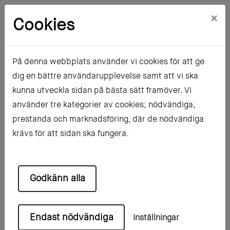
×
Cookies
På denna webbplats använder vi cookies för att ge
dig en bättre användarupplevelse samt att vi ska
Hem
Mina sidor
Registrera dig
kunna utveckla sidan på bästa sätt framöver. Vi
använder tre kategorier av cookies; nödvändiga,
Registrera dig
prestanda och marknadsföring, där de nödvändiga
krävs för att sidan ska fungera.
Hur vill du registrera dig?
Godkänn alla
För att börja använda mina sidor behöver du
först skapa ett konto. Välj det val som bäst
passar in på dig.
Endast nödvändiga
Inställningar