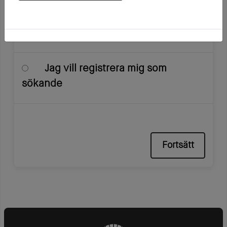
Jag är hyresgäst
Jag vill registrera mig som
sökande
Fortsätt