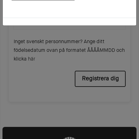
Person-/Organisations-/Intressentnr
Inget svenskt personnummer? Ange ditt
födelsedatum ovan på formatet ÅÅÅÅMMDD och
klicka
här
Registrera dig