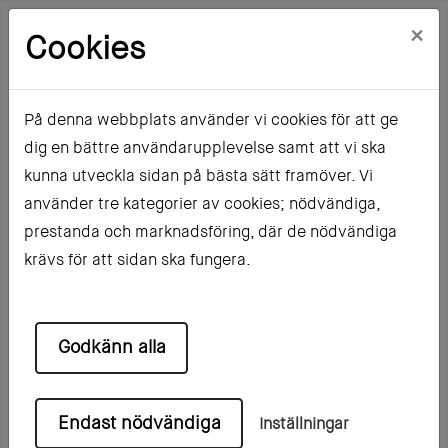
×
Cookies
På denna webbplats använder vi cookies för att ge
dig en bättre användarupplevelse samt att vi ska
Hem
Mina sidor
Registrera dig
kunna utveckla sidan på bästa sätt framöver. Vi
Registrering sökande
använder tre kategorier av cookies; nödvändiga,
prestanda och marknadsföring, där de nödvändiga
Registrering sökande
krävs för att sidan ska fungera.
Fyll i ditt
Godkänn alla
person-/organisations-/intressentnummer och
tryck på registrera dig. En validering kommer ske
ifall numret redan finns.
Endast nödvändiga
Inställningar