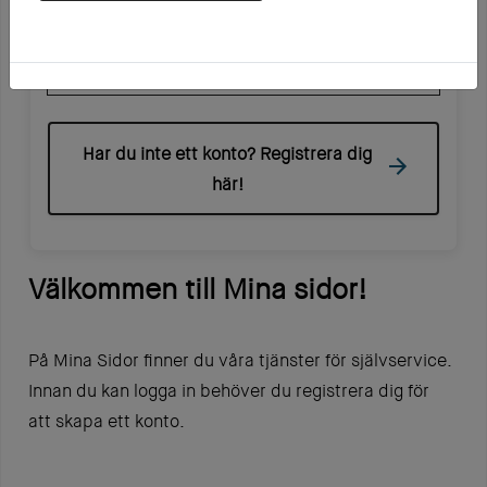
Mobilt BankId på annan enhet
Har du inte ett konto? Registrera dig
här!
Välkommen till Mina sidor!
På Mina Sidor finner du våra tjänster för självservice.
Innan du kan logga in behöver du registrera dig för
att skapa ett konto.